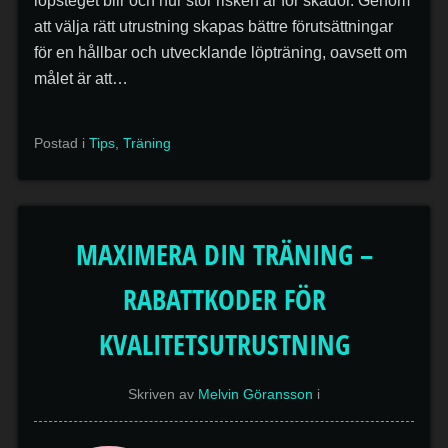
löpsteget blir och hur stor risken är för skador. Genom
att välja rätt utrustning skapas bättre förutsättningar
för en hållbar och utvecklande löpträning, oavsett om
målet är att…
Postad i
Tips
,
Träning
MAXIMERA DIN TRÄNING –
RABATTKODER FÖR
KVALITETSUTRUSTNING
Skriven av
Melvin Göransson
i