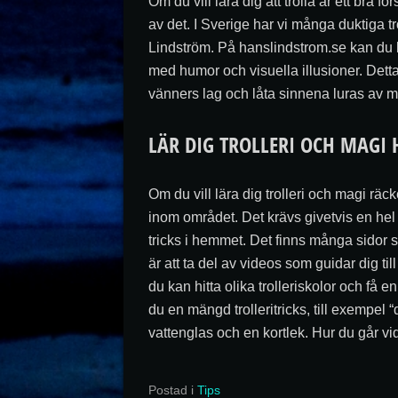
Om du vill lära dig att trolla är ett bra f
av det. I Sverige har vi många duktiga t
Lindström. På hanslindstrom.se kan du
med humor och visuella illusioner. Detta ä
vänners lag och låta sinnena luras av m
LÄR DIG TROLLERI OCH MAG
Om du vill lära dig trolleri och magi räc
inom området. Det krävs givetvis en hel
tricks i hemmet. Det finns många sidor so
är att ta del av videos som guidar dig til
du kan hitta olika trolleriskolor och få
du en mängd trolleritricks, till exempel 
vattenglas och en kortlek. Hur du går vid
Postad i
Tips