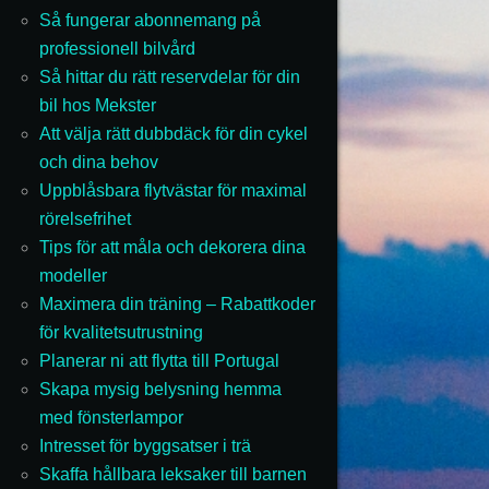
Så fungerar abonnemang på
professionell bilvård
Så hittar du rätt reservdelar för din
bil hos Mekster
Att välja rätt dubbdäck för din cykel
och dina behov
Uppblåsbara flytvästar för maximal
rörelsefrihet
Tips för att måla och dekorera dina
modeller
Maximera din träning – Rabattkoder
för kvalitetsutrustning
Planerar ni att flytta till Portugal
Skapa mysig belysning hemma
med fönsterlampor
Intresset för byggsatser i trä
Skaffa hållbara leksaker till barnen