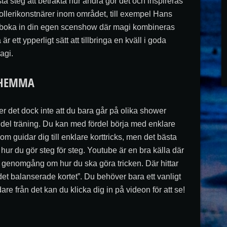
örsta steg att betrakta hur andra gör det och inspireras
rollerikonstnärer inom området, till exempel Hans
 boka in din egen scenshow där magi kombineras
r ett ypperligt sätt att tillbringa en kväll i goda
agi.
I HEMMA
ker det dock inte att du bara går på olika shower
 del träning. Du kan med fördel börja med enklare
m guidar dig till enklare korttricks, men det bästa
l hur du gör steg för steg. Youtube är en bra källa där
 en genomgång om hur du ska göra tricken. Där hittar
“det balanserade kortet”. Du behöver bara ett vanligt
are från det kan du klicka dig in på videon för att se!