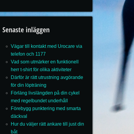
Senaste inläggen
Vägar till kontakt med Urocare via
telefon och 1177
Vad som utmärker en funktionell
herr t-shirt för olika aktiviteter
Därför är rätt utrustning avgörande
för din löpträning
Förläng livslängden på din cykel
med regelbundet underhåll
Förebygg punktering med smarta
däckval
Hur du väljer rätt ankare till just din
båt