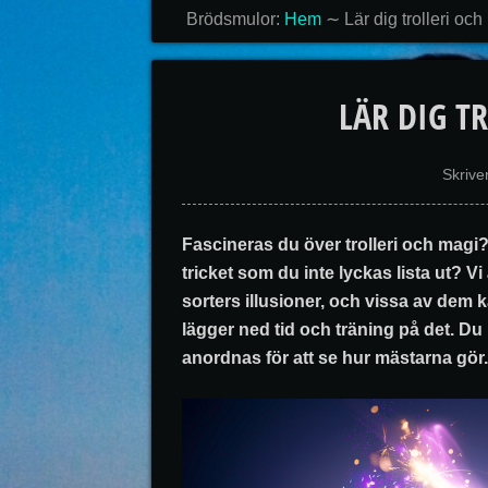
Brödsmulor:
Hem
∼
Lär dig trolleri oc
LÄR DIG T
Skrive
Fascineras du över trolleri och magi?
tricket som du inte lyckas lista ut? V
sorters illusioner, och vissa av dem k
lägger ned tid och träning på det. D
anordnas för att se hur mästarna gör