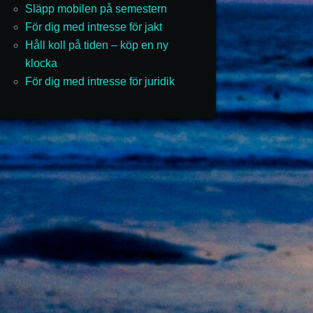
Släpp mobilen på semestern
För dig med intresse för jakt
Håll koll på tiden – köp en ny
klocka
För dig med intresse för juridik